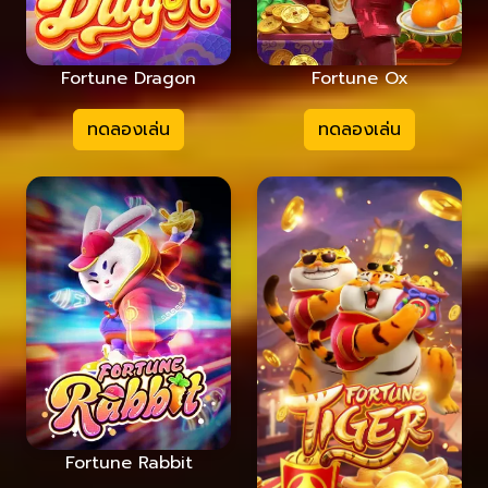
Fortune Dragon
Fortune Ox
ทดลองเล่น
ทดลองเล่น
Fortune Rabbit