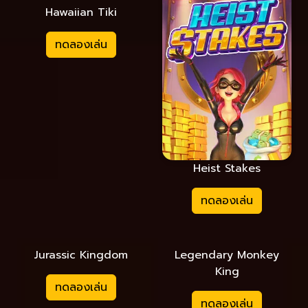
Hawaiian Tiki
Heist Stakes
ทดลองเล่น
ทดลองเล่น