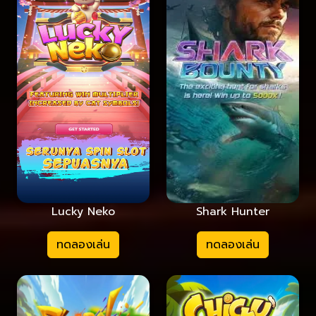
Lucky Neko
Shark Hunter
ทดลองเล่น
ทดลองเล่น