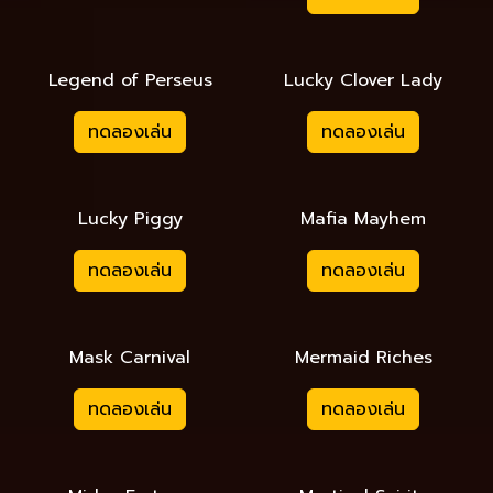
Legendary Monkey
Jurassic Kingdom
King
ทดลองเล่น
ทดลองเล่น