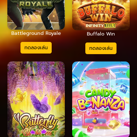
Battleground Royale
Buffalo Win
ทดลองเล่น
ทดลองเล่น