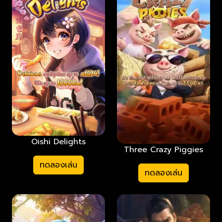
Oishi Delights
Three Crazy Piggies
ทดลองเล่น
ทดลองเล่น