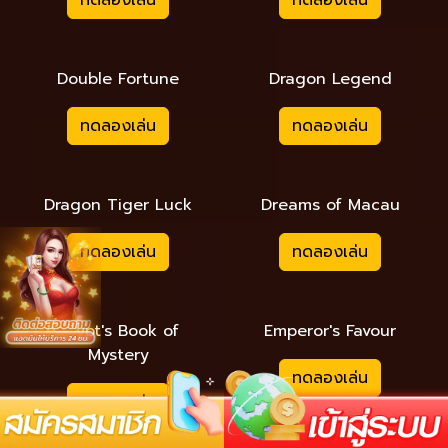
Ultimate Striker
Ways of the Qilin
ทดลองเล่น
ทดลองเล่น
Werewolf's Hunty
Wild Ape #3258
ทดลองเล่น
ทดลองเล่น
Wild Bandito
Wild Bounty Showdown
ทดลองเล่น
ทดลองเล่น
Wild Coaster
Wild Heist Cashout