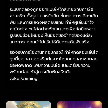
ระบบทดลองถูกออกแบบให้ใกล้เคียงกับการใช้
งานจริง ทั้งรูปแบบหน้าเว็บ ขั้นตอนการเลือกเดิม
พัน และการแสดงผลตอบแทน ทำให้ผู้เล่นเข้าใจ
กลไกต่าง ๆ ได้อย่างชัดเจน การฝึกจัดบิลหลาย
รูปแบบช่วยให้มองเห็นข้อดีข้อจำกัดของแต่ละ
แนวทาง ก่อนนำไปปรับใช้กับการเดิมพันจริง
รองรับการใช้งานทุกอุปกรณ์ ทำให้ทดลองเล่นได้
ทุกที่ทุกเวลา การเริ่มต้นจากโหมดทดลองช่วยลด
ข้อผิดพลาด เพิ่มความมั่นใจ และเตรียมความ
พร้อมก่อนเข้าสู่การเดิมพันจริงกับ
JokerGaming