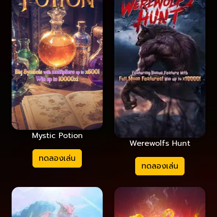
Mystic Potion
Werewolfs Hunt
ทดลองเล่น
ทดลองเล่น